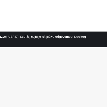
voj (USAID). Sadržaj sajta je isključivo odgovornost Srpskog