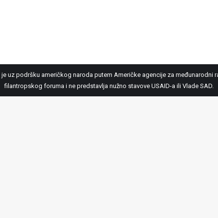
je uz podršku američkog naroda putem Američke agencije za međunarodni raz
filantropskog foruma i ne predstavlja nužno stavove USAID-a ili Vlade SAD.